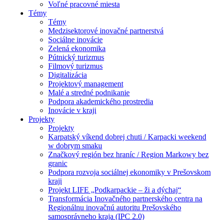
Voľné pracovné miesta
Témy
Témy
Medzisektorové inovačné partnerstvá
Sociálne inovácie
Zelená ekonomika
Pútnický turizmus
Filmový turizmus
Digitalizácia
Projektový management
Malé a stredné podnikanie
Podpora akademického prostredia
Inovácie v kraji
Projekty
Projekty
Karpatský víkend dobrej chuti / Karpacki weekend
w dobrym smaku
Značkový región bez hraníc / Region Markowy bez
granic
Podpora rozvoja sociálnej ekonomiky v Prešovskom
kraji
Projekt LIFE „Podkarpackie – ži a dýchaj“
Transformácia Inovačného partnerského centra na
Regionálnu inovačnú autoritu Prešovského
samosprávneho kraja (IPC 2.0)