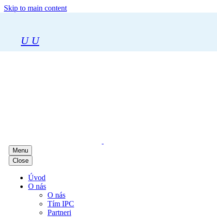
Skip to main content
U
U
Menu
Close
Úvod
O nás
O nás
Tím IPC
Partneri