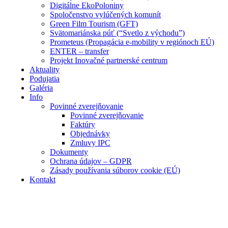
Digitálne EkoPoloniny
Spoločenstvo vylúčených komunít
Green Film Tourism (GFT)
Svätomariánska púť (“Svetlo z východu”)
Prometeus (Propagácia e-mobility v regiónoch EÚ)
ENTER – transfer
Projekt Inovačné partnerské centrum
Aktuality
Podujatia
Galéria
Info
Povinné zverejňovanie
Povinné zverejňovanie
Faktúry
Objednávky
Zmluvy IPC
Dokumenty
Ochrana údajov – GDPR
Zásady používania súborov cookie (EÚ)
Kontakt