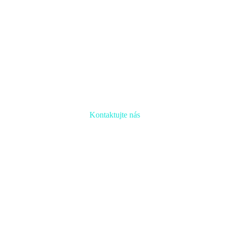
Kontaktujte nás
Radi prediskutujeme Váš projekt a odpovieme na akúkoľvek
otázku
Naša adresa: