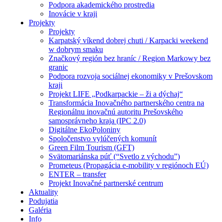
Podpora akademického prostredia
Inovácie v kraji
Projekty
Projekty
Karpatský víkend dobrej chuti / Karpacki weekend
w dobrym smaku
Značkový región bez hraníc / Region Markowy bez
granic
Podpora rozvoja sociálnej ekonomiky v Prešovskom
kraji
Projekt LIFE „Podkarpackie – ži a dýchaj“
Transformácia Inovačného partnerského centra na
Regionálnu inovačnú autoritu Prešovského
samosprávneho kraja (IPC 2.0)
Digitálne EkoPoloniny
Spoločenstvo vylúčených komunít
Green Film Tourism (GFT)
Svätomariánska púť (“Svetlo z východu”)
Prometeus (Propagácia e-mobility v regiónoch EÚ)
ENTER – transfer
Projekt Inovačné partnerské centrum
Aktuality
Podujatia
Galéria
Info