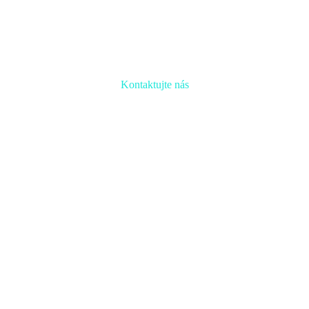
Kontaktujte nás
Radi prediskutujeme Váš projekt a odpovieme na akúkoľvek
otázku
Naša adresa:
Inovačné partnerské centrum
Hlavná 139, 080 01 Prešov