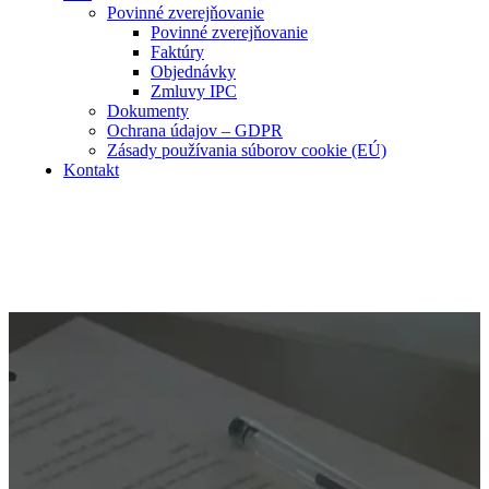
Povinné zverejňovanie
Povinné zverejňovanie
Faktúry
Objednávky
Zmluvy IPC
Dokumenty
Ochrana údajov – GDPR
Zásady používania súborov cookie (EÚ)
Kontakt