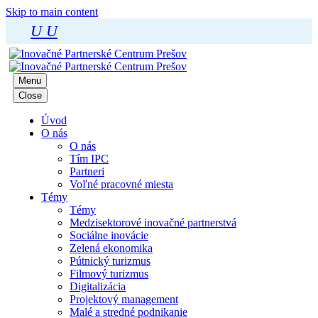
Skip to main content
U
U
Menu
Close
Úvod
O nás
O nás
Tím IPC
Partneri
Voľné pracovné miesta
Témy
Témy
Medzisektorové inovačné partnerstvá
Sociálne inovácie
Zelená ekonomika
Pútnický turizmus
Filmový turizmus
Digitalizácia
Projektový management
Malé a stredné podnikanie