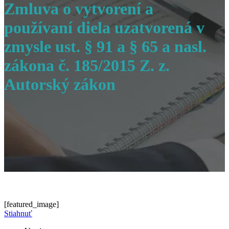
Zmluva o vytvorení a
používaní diela uzatvorená v
zmysle ust. § 91 a § 65 a nasl.
zákona č. 185/2015 Z. z.
Autorský zákon
[featured_image]
Stiahnuť