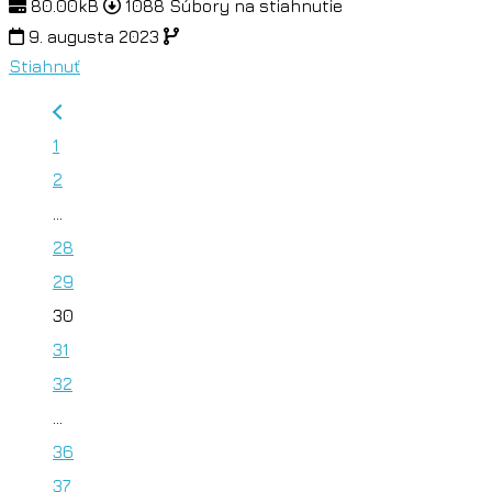
80.00kB
1088 Súbory na stiahnutie
9. augusta 2023
Stiahnuť
1
2
…
28
29
30
31
32
…
36
37