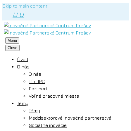
Skip to main content
U
U
Menu
Close
Úvod
O nás
O nás
Tím IPC
Partneri
Voľné pracovné miesta
Témy
Témy
Medzisektorové inovačné partnerstvá
Sociálne inovácie