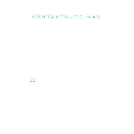
KONTAKTUJTE NÁS
Radi prediskutujeme Váš
projekt a odpovieme na
akúkoľvek otázku


Naša adresa:
Inovačné partnerské centrum
Hlavná 139, 080 01 Prešov