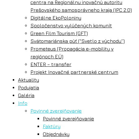
centra na Regionálnu inovačnú autoritu
Prešovského samosprávneho kraja (IPC 2.0)
Digitálne EkoPoloniny
Spoločenstvo vylúčených komunít
Green Film Tourism (GFT)
Svätomariánska púť (“Svetlo z východu”)
Prometeus (Propagácia e-mobility v
regiónoch EÚ)
ENTER – transfer
Projekt Inovačné partnerské centrum
Aktuality
Podujatia
Galéria
Info
Povinné zverejňovanie
Povinné zverejňovanie
Faktúry
Objednávky