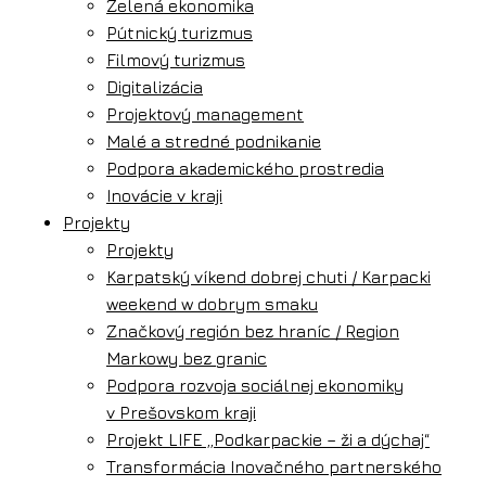
Zelená ekonomika
Pútnický turizmus
Filmový turizmus
Digitalizácia
Projektový management
Malé a stredné podnikanie
Podpora akademického prostredia
Inovácie v kraji
Projekty
Projekty
Karpatský víkend dobrej chuti / Karpacki
weekend w dobrym smaku
Značkový región bez hraníc / Region
Markowy bez granic
Podpora rozvoja sociálnej ekonomiky
v Prešovskom kraji
Projekt LIFE „Podkarpackie – ži a dýchaj“
Transformácia Inovačného partnerského