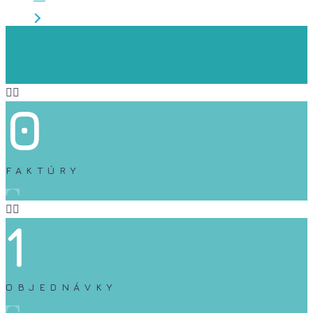


0
FAKTÚRY


1
OBJEDNÁVKY