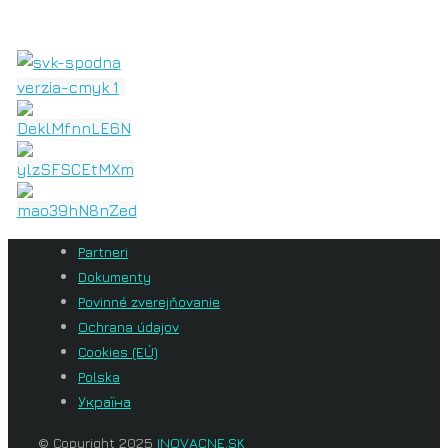
Partneri
Dokumenty
Povinné zverejňovanie
Ochrana údajov
Cookies (EÚ)
Polska
Україна
© Copyright 2025
INOVACNE.SK