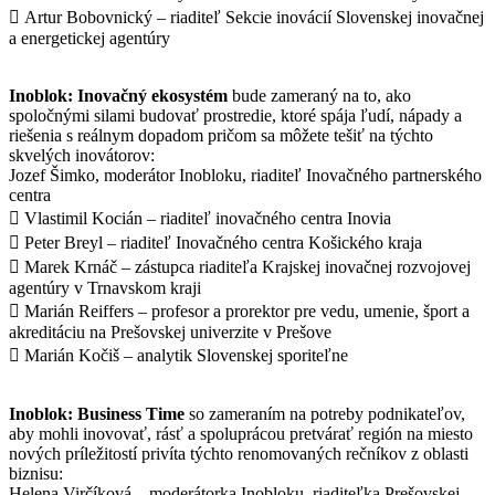
 Artur Bobovnický – riaditeľ Sekcie inovácií Slovenskej inovačnej
a energetickej agentúry
Inoblok: Inovačný ekosystém
bude zameraný na to, ako
spoločnými silami budovať prostredie, ktoré spája ľudí, nápady a
riešenia s reálnym dopadom pričom sa môžete tešiť na týchto
skvelých inovátorov:
Jozef Šimko, moderátor Inobloku, riaditeľ Inovačného partnerského
centra
 Vlastimil Kocián – riaditeľ inovačného centra Inovia
 Peter Breyl – riaditeľ Inovačného centra Košického kraja
 Marek Krnáč – zástupca riaditeľa Krajskej inovačnej rozvojovej
agentúry v Trnavskom kraji
 Marián Reiffers – profesor a prorektor pre vedu, umenie, šport a
akreditáciu na Prešovskej univerzite v Prešove
 Marián Kočiš – analytik Slovenskej sporiteľne
Inoblok: Business Time
so zameraním na potreby podnikateľov,
aby mohli inovovať, rásť a spoluprácou pretvárať región na miesto
nových príležitostí privíta týchto renomovaných rečníkov z oblasti
biznisu:
Helena Virčíková – moderátorka Inobloku, riaditeľka Prešovskej