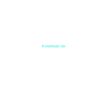
Kontaktujte nás
Radi prediskutujeme Váš projekt a odpovieme na akúkoľvek
otázku
Naša adresa:
Inovačné partnerské centrum