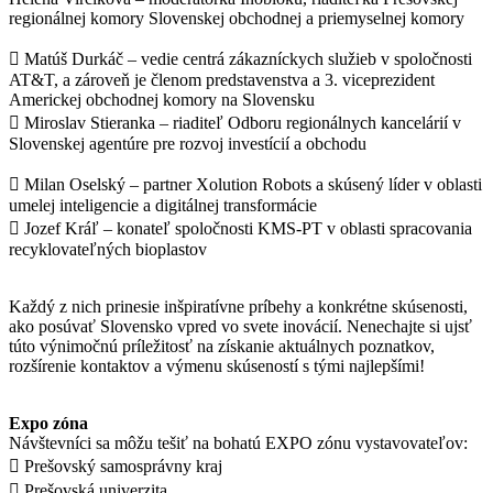
regionálnej komory Slovenskej obchodnej a priemyselnej komory
 Matúš Durkáč – vedie centrá zákazníckych služieb v spoločnosti
AT&T, a zároveň je členom predstavenstva a 3. viceprezident
Americkej obchodnej komory na Slovensku
 Miroslav Stieranka – riaditeľ Odboru regionálnych kancelárií v
Slovenskej agentúre pre rozvoj investícií a obchodu
 Milan Oselský – partner Xolution Robots a skúsený líder v oblasti
umelej inteligencie a digitálnej transformácie
 Jozef Kráľ – konateľ spoločnosti KMS-PT v oblasti spracovania
recyklovateľných bioplastov
Každý z nich prinesie inšpiratívne príbehy a konkrétne skúsenosti,
ako posúvať Slovensko vpred vo svete inovácií. Nenechajte si ujsť
túto výnimočnú príležitosť na získanie aktuálnych poznatkov,
rozšírenie kontaktov a výmenu skúseností s tými najlepšími!
Expo zóna
Návštevníci sa môžu tešiť na bohatú EXPO zónu vystavovateľov:
 Prešovský samosprávny kraj
 Prešovská univerzita