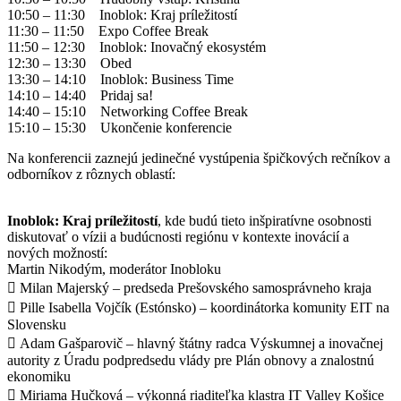
10:50 – 11:30 Inoblok: Kraj príležitostí
11:30 – 11:50 Expo Coffee Break
11:50 – 12:30 Inoblok: Inovačný ekosystém
12:30 – 13:30 Obed
13:30 – 14:10 Inoblok: Business Time
14:10 – 14:40 Pridaj sa!
14:40 – 15:10 Networking Coffee Break
15:10 – 15:30 Ukončenie konferencie
Na konferencii zaznejú jedinečné vystúpenia špičkových rečníkov a
odborníkov z rôznych oblastí:
Inoblok: Kraj príležitostí
, kde budú tieto inšpiratívne osobnosti
diskutovať o vízii a budúcnosti regiónu v kontexte inovácií a
nových možností:
Martin Nikodým, moderátor Inobloku
 Milan Majerský – predseda Prešovského samosprávneho kraja
 Pille Isabella Vojčík (Estónsko) – koordinátorka komunity EIT na
Slovensku
 Adam Gašparovič – hlavný štátny radca Výskumnej a inovačnej
autority z Úradu podpredsedu vlády pre Plán obnovy a znalostnú
ekonomiku
 Miriama Hučková – výkonná riaditeľka klastra IT Valley Košice