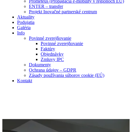
Prometeus (Propagácia e-mobility v regiónoch EÚ)
ENTER – transfer
Projekt Inovačné partnerské centrum
Aktuality
Podujatia
Galéria
Info
Povinné zverejňovanie
Povinné zverejňovanie
Faktúry
Objednávky
Zmluvy IPC
Dokumenty
Ochrana údajov – GDPR
Zásady používania súborov cookie (EÚ)
Kontakt