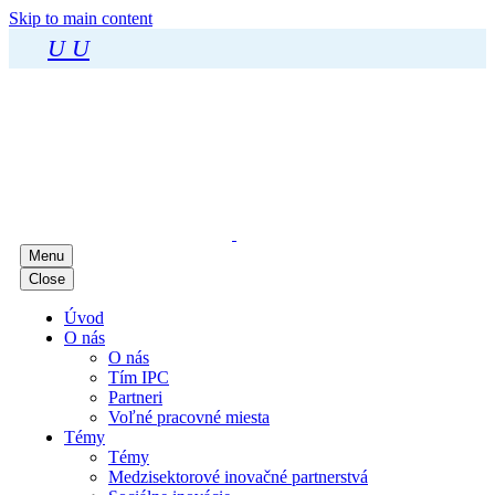
Skip to main content
U
U
Menu
Close
Úvod
O nás
O nás
Tím IPC
Partneri
Voľné pracovné miesta
Témy
Témy
Medzisektorové inovačné partnerstvá