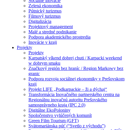
Sociálne inovácie
Zelená ekonomika
Pútnický turizmus
Filmový turizmus
Digitalizácia
Projektový management
Malé a stredné podnikanie
Podpora akademického prostredia
Inovácie v kraji
Projekty
Projekty
Karpatský víkend dobrej chuti / Karpacki weekend
w dobrym smaku
Značkový región bez hraníc / Region Markowy bez
granic
Podpora rozvoja sociálnej ekonomiky v Prešovskom
kraji
Projekt LIFE „Podkarpackie – ži a dýchaj“
Transformácia Inovačného partnerského centra na
Regionálnu inovačnú autoritu Prešovského
samosprávneho kraja (IPC 2.0)
Digitálne EkoPoloniny
Spoločenstvo vylúčených komunít
Green Film Tourism (GFT)
Svätomariánska púť (“Svetlo z východu”)