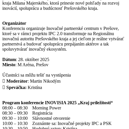
kraja Milana Majerského, ktorá prinesie nové pohľady na rozvoj
inovácií, spoluprácu a budúcnosť Prešovského kraja.
Organizátor
Konferenciu organizuje Inovačné partnerské centrum v Prešove,
ktoré sa v rámci projektu IPC 2.0 transformuje na Regionálnu
inovačnú autoritu Prešovského kraja a jej cieľom je reálne vytvárať
partnerstvá a budovať spoluprácu prepájaním aktérov a tak
spoluvytvárať inovačný ekosystém.
Dátum
: 28. október 2025
Miesto
: M Aréna, Prešov
Účastníci sa môžu tešiť na vystúpenia

Moderátor
: Martin Nikodým
 Speváčka:
Kristína
Program konferencie INOVISIA 2025 „Kraj príležitostí“
08:00 – 08:30 Morning Power
08:30 – 09:30 Registrácia
09:30 – 10:00 Slávnostné otvorenie
10:00 – 10:30 Zoznámte sa: Inovačné projekty IPC a PSK
10:30 – 10:50 Hudobný vstup: Kristína