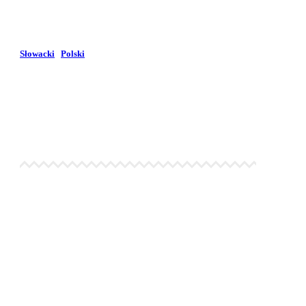
Wybierz język:
Słowacki
|
Polski
Region Markowy bez
granic
Značkový región bez
hraníc