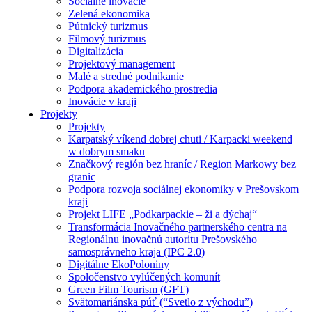
Sociálne inovácie
Zelená ekonomika
Pútnický turizmus
Filmový turizmus
Digitalizácia
Projektový management
Malé a stredné podnikanie
Podpora akademického prostredia
Inovácie v kraji
Projekty
Projekty
Karpatský víkend dobrej chuti / Karpacki weekend
w dobrym smaku
Značkový región bez hraníc / Region Markowy bez
granic
Podpora rozvoja sociálnej ekonomiky v Prešovskom
kraji
Projekt LIFE „Podkarpackie – ži a dýchaj“
Transformácia Inovačného partnerského centra na
Regionálnu inovačnú autoritu Prešovského
samosprávneho kraja (IPC 2.0)
Digitálne EkoPoloniny
Spoločenstvo vylúčených komunít
Green Film Tourism (GFT)
Svätomariánska púť (“Svetlo z východu”)