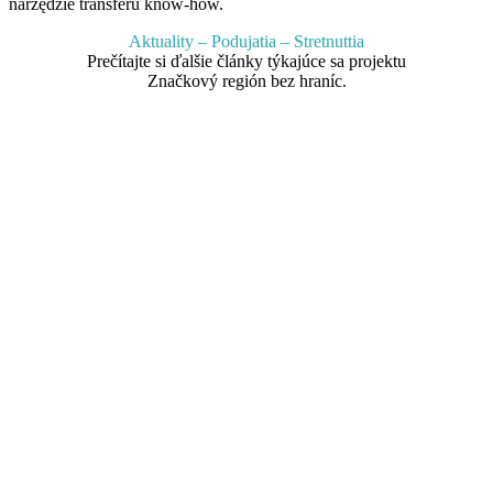
narzędzie transferu know-how.
Aktuality – Podujatia – Stretnuttia
Prečítajte si ďalšie články týkajúce sa projektu
Značkový región bez hraníc.
ZAŽITE FESTIVAL CHUTÍ,
REMESIEL A FOLKLÓRU BEZ
HRANÍC VŠETKÝMI
ZMYSLAMI