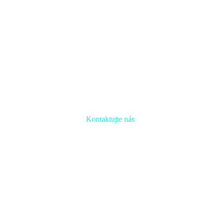
Kontaktujte nás
Radi prediskutujeme Váš projekt a odpovieme na akúkoľvek
otázku