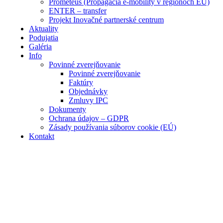
Prometeus (Propagácia e-mobility v regiónoch EÚ)
ENTER – transfer
Projekt Inovačné partnerské centrum
Aktuality
Podujatia
Galéria
Info
Povinné zverejňovanie
Povinné zverejňovanie
Faktúry
Objednávky
Zmluvy IPC
Dokumenty
Ochrana údajov – GDPR
Zásady používania súborov cookie (EÚ)
Kontakt