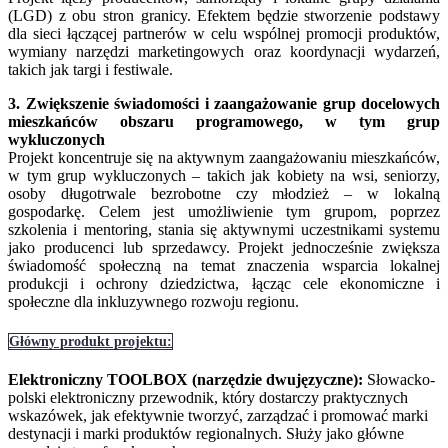
(LGD) z obu stron granicy. Efektem będzie stworzenie podstawy
dla sieci łączącej partnerów w celu wspólnej promocji produktów,
wymiany narzędzi marketingowych oraz koordynacji wydarzeń,
takich jak targi i festiwale.
3. Zwiększenie świadomości i zaangażowanie grup docelowych
mieszkańców obszaru programowego, w tym grup
wykluczonych
Projekt koncentruje się na aktywnym zaangażowaniu mieszkańców,
w tym grup wykluczonych – takich jak kobiety na wsi, seniorzy,
osoby długotrwale bezrobotne czy młodzież – w lokalną
gospodarkę. Celem jest umożliwienie tym grupom, poprzez
szkolenia i mentoring, stania się aktywnymi uczestnikami systemu
jako producenci lub sprzedawcy. Projekt jednocześnie zwiększa
świadomość społeczną na temat znaczenia wsparcia lokalnej
produkcji i ochrony dziedzictwa, łącząc cele ekonomiczne i
społeczne dla inkluzywnego rozwoju regionu.
Główny produkt projektu:
Elektroniczny TOOLBOX (narzędzie dwujęzyczne):
Słowacko-
polski elektroniczny przewodnik, który dostarczy praktycznych
wskazówek, jak efektywnie tworzyć, zarządzać i promować marki
destynacji i marki produktów regionalnych. Służy jako główne