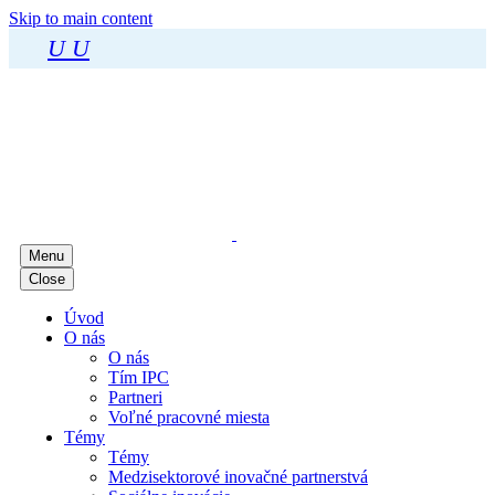
Skip to main content
U
U
Menu
Close
Úvod
O nás
O nás
Tím IPC
Partneri
Voľné pracovné miesta
Témy
Témy
Medzisektorové inovačné partnerstvá