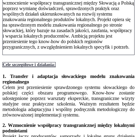
wzmocnienie współpracy transgranicznej między Słowacją a Polską
poprzez wymianę doświadczeń, sprawdzonych praktyk oraz
wspólnych działań ukierunkowanych na rozwój systemu
znakowania regionalnego produktów lokalnych. Projekt opiera się
na sprawdzonym modelu znakowania regionalnego po stronie
słowackiej, który bazuje na zasadach jakości, zaufania, współpracy
i wsparcia lokalnych producentów. Ambicją projektu jest
przeniesienie tego know-how do polskich regionów
przygranicznych, z uwzględnieniem lokalnych specyfik i potrzeb.
Cele szczegółowe i działania:
1. Transfer i adaptacja słowackiego modelu znakowania
regionalnego
Celem jest przeniesienie sprawdzonego systemu słowackiego do
polskiej części obszaru programowego. Know-how zostanie
udostępnione poprzez warsztaty eksperckie, transgraniczne wizyty
studyjne oraz praktyczne szkolenia. Ważnym rezultatem będzie
metodologia adaptacyjna i wspólny podręcznik metodologiczny do
zrównoważonej implementacji systemu.
2. Wzmocnienie współpracy transgranicznej między lokalnymi
podmiotami
Projekt łączy producentów, samorządy i lokalne grupy działania