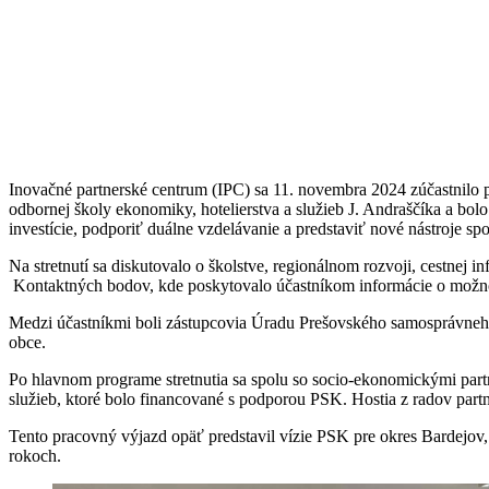
Inovačné partnerské centrum (IPC) sa 11. novembra 2024 zúčastnilo
odbornej školy ekonomiky, hotelierstva a služieb J. Andraščíka a bol
investície, podporiť duálne vzdelávanie a predstaviť nové nástroje s
Na stretnutí sa diskutovalo o školstve, regionálnom rozvoji, cestnej
Kontaktných bodov, kde poskytovalo účastníkom informácie o možnos
Medzi účastníkmi boli zástupcovia Úradu Prešovského samosprávneho k
obce.
Po hlavnom programe stretnutia sa spolu so socio-ekonomickými partn
služieb, ktoré bolo financované s podporou PSK. Hostia z radov part
Tento pracovný výjazd opäť predstavil vízie PSK pre okres Bardejov, 
rokoch.