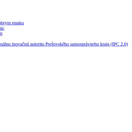
dobrym smaku
nic
ji
nálnu inovačnú autoritu Prešovského samosprávneho kraja (IPC 2.0)