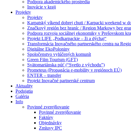
Podpora akademického prostredia
Inovácie v kraji
Projekty
Projekty
Karpatský víkend dobrej chuti / Karpacki weekend w 
Značkový región bez hraníc / Region Markowy bez gra
Podpora rozvoja sociálnej ekonomiky v Prešovskom kra
Projekt LIFE „Podkarpackie – ži a dýchaj“
Transformácia Inovačného partnerského centra na Regio
Digitálne EkoPoloniny
Spoločenstvo vylúčených komunít
Green Film Tourism (GFT)
Svätomariánska púť (“Svetlo z východu”)
Prometeus (Propagácia e-mobility v regiónoch EÚ)
ENTER – transfer
Projekt Inovačné partnerské centrum
Aktuality
Podujatia
Galéria
Info
Povinné zverejňovanie
Povinné zverejňovanie
Faktúry
Objednávky
Zmluvy IPC