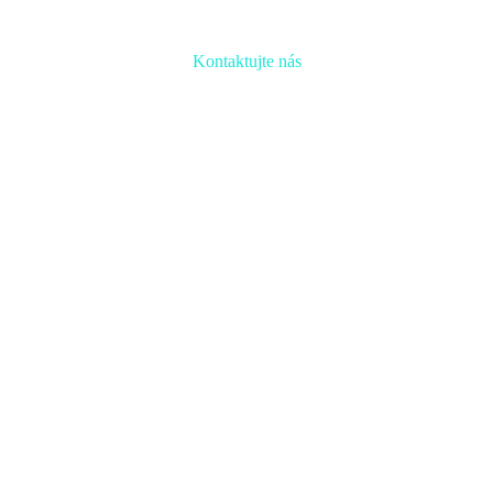
Kontaktujte nás
Radi prediskutujeme Váš projekt a odpovieme na akúkoľvek otázku
Naša adresa:
Inovačné partnerské centrum
Hlavná 139, 080 01 Prešov
Naše kontakty: