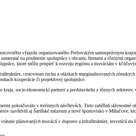
 pracovného výjazdu organizovaného Prešovským samosprávnym krajom (
o zamerané na posilnenie spolupráce s obcami, firmami a rôznymi organ
polupráce, ktoré môžu prispieť k rozvoju regiónu a inováciám v kľúčovýc
 infraštruktúre, cestovnom ruchu a otázkach marginalizovaných rómskyc
tiach kooperácie či projektovej spolupráce.
raja, socio-ekonomickí partneri a predstavitelia z rôznych sektorov,
ermi pokračovalo v terénnych návštevách. Tieto zahŕňali slávnostné ot
nerov navštívili aj Šarišské múzeum a nové športovisko v Mihaľove, k
vrátane plánovaných inovácií v doprave a infraštruktúre, investícií do