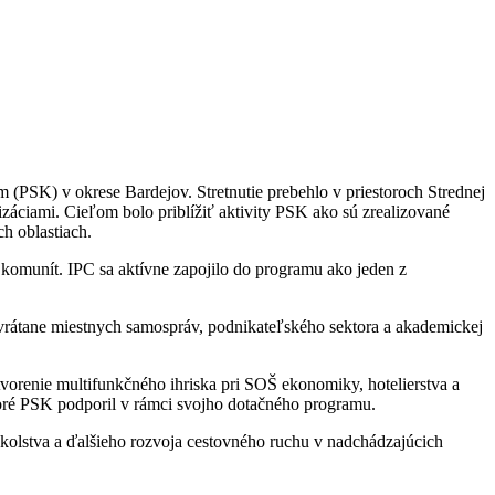
PSK) v okrese Bardejov. Stretnutie prebehlo v priestoroch Strednej
izáciami. Cieľom bolo priblížiť aktivity PSK ako sú zrealizované
h oblastiach.
h komunít. IPC sa aktívne zapojilo do programu ako jeden z
 vrátane miestnych samospráv, podnikateľského sektora a akademickej
vorenie multifunkčného ihriska pri SOŠ ekonomiky, hotelierstva a
toré PSK podporil v rámci svojho dotačného programu.
 školstva a ďalšieho rozvoja cestovného ruchu v nadchádzajúcich