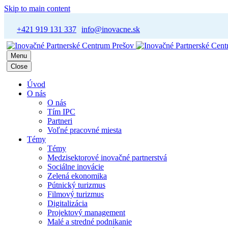
Skip to main content
+421 919 131 337
info@inovacne.sk
Menu
Close
Úvod
O nás
O nás
Tím IPC
Partneri
Voľné pracovné miesta
Témy
Témy
Medzisektorové inovačné partnerstvá
Sociálne inovácie
Zelená ekonomika
Pútnický turizmus
Filmový turizmus
Digitalizácia
Projektový management
Malé a stredné podnikanie