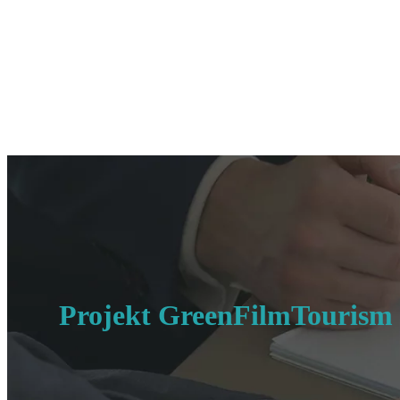
Projekt GreenFilmTourism