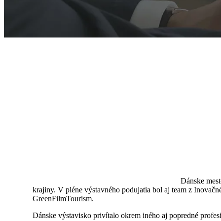
Dánske mesto
krajiny. V pléne výstavného podujatia bol aj team z Inovač
GreenFilmTourism.
Dánske výstavisko privítalo okrem iného aj popredné profe