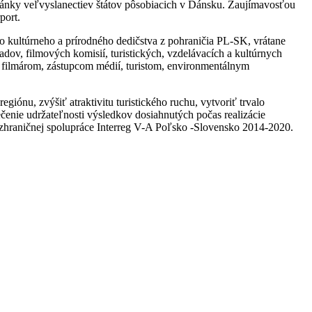
 stánky veľvyslanectiev štátov pôsobiacich v Dánsku. Zaujímavosťou
port.
o kultúrneho a prírodného dedičstva z pohraničia PL-SK, vrátane
ov, filmových komisií, turistických, vzdelávacích a kultúrnych
, filmárom, zástupcom médií, turistom, environmentálnym
u, zvýšiť atraktivitu turistického ruchu, vytvoriť trvalo
pečenie udržateľnosti výsledkov dosiahnutých počas realizácie
zhraničnej spolupráce Interreg V-A Poľsko -Slovensko 2014-2020.