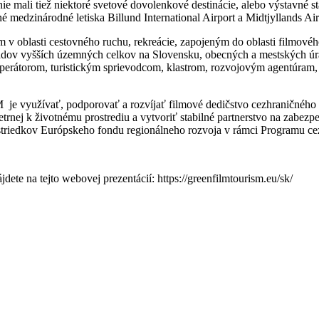
nie mali tiež niektoré svetové dovolenkové destinácie, alebo výstavné
 medzinárodné letiska Billund International Airport a Midtjyllands Air
v oblasti cestovného ruchu, rekreácie, zapojeným do oblasti filmovéh
adov vyšších územných celkov na Slovensku, obecných a mestských úrad
uroperátorom, turistickým sprievodcom, klastrom, rozvojovým agentúram
žívať, podporovať a rozvíjať filmové dedičstvo cezhraničného región
šetrnej k životnému prostrediu a vytvoriť stabilné partnerstvo na zabez
striedkov Európskeho fondu regionálneho rozvoja v rámci Programu ce
na tejto webovej prezentácií: https://greenfilmtourism.eu/sk/