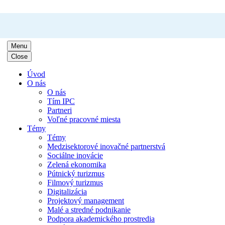
Menu
Close
Úvod
O nás
O nás
Tím IPC
Partneri
Voľné pracovné miesta
Témy
Témy
Medzisektorové inovačné partnerstvá
Sociálne inovácie
Zelená ekonomika
Pútnický turizmus
Filmový turizmus
Digitalizácia
Projektový management
Malé a stredné podnikanie
Podpora akademického prostredia