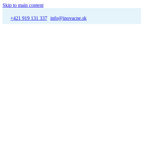
Skip to main content
+421 919 131 337
info@inovacne.sk