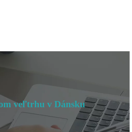
om veľtrhu v Dánsku