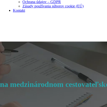
Ochrana údajov – GDPR
Zásady používania súborov cookie (EÚ)
Kontakt
 na medzinárodnom cestovateľsk