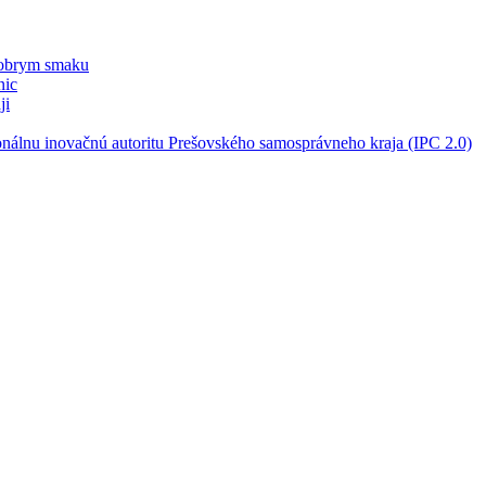
dobrym smaku
nic
ji
onálnu inovačnú autoritu Prešovského samosprávneho kraja (IPC 2.0)