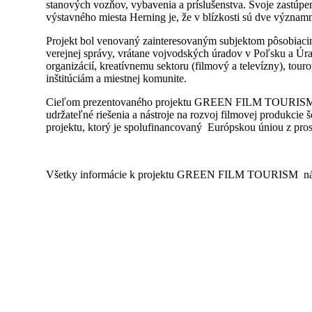
stanových vozňov, vybavenia a príslušenstva. Svoje zastúpe
výstavného miesta Herning je, že v blízkosti sú dve významné
Projekt bol venovaný zainteresovaným subjektom pôsobiacim 
verejnej správy, vrátane vojvodských úradov v Poľsku a Úr
organizácií, kreatívnemu sektoru (filmový a televízny), to
inštitúciám a miestnej komunite.
Cieľom prezentovaného projektu GREEN FILM TOURISM je vyu
udržateľné riešenia a nástroje na rozvoj filmovej produkcie 
projektu, ktorý je spolufinancovaný Európskou úniou z pro
Všetky informácie k projektu GREEN FILM TOURISM nájdete 