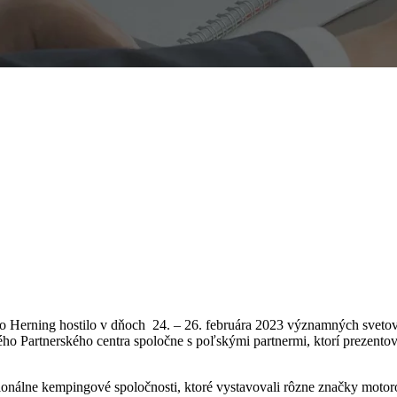
 Herning hostilo v dňoch 24. – 26. februára 2023 významných sveto
ného Partnerského centra spoločne s poľskými partnermi, ktorí prezent
sionálne kempingové spoločnosti, ktoré vystavovali rôzne značky moto