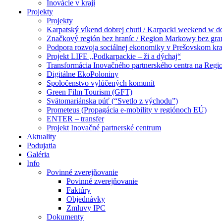
Inovácie v kraji
Projekty
Projekty
Karpatský víkend dobrej chuti / Karpacki weekend w 
Značkový región bez hraníc / Region Markowy bez gra
Podpora rozvoja sociálnej ekonomiky v Prešovskom kra
Projekt LIFE „Podkarpackie – ži a dýchaj“
Transformácia Inovačného partnerského centra na Regi
Digitálne EkoPoloniny
Spoločenstvo vylúčených komunít
Green Film Tourism (GFT)
Svätomariánska púť (“Svetlo z východu”)
Prometeus (Propagácia e-mobility v regiónoch EÚ)
ENTER – transfer
Projekt Inovačné partnerské centrum
Aktuality
Podujatia
Galéria
Info
Povinné zverejňovanie
Povinné zverejňovanie
Faktúry
Objednávky
Zmluvy IPC
Dokumenty